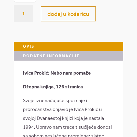
Ivica
dodaj u košaricu
Prokić:
Nebo
nam
OPIS
pomaže
DODATNE INFORMACIJE
količina
Ivica Prokić: Nebo nam pomaže
Džepna knjiga, 126 stranica
Svoje iznenađujuće spoznaje i
proročanstva objavio je Ivica Prokić u
svojoj Dvanaestoj knjizi koja je nastala
1994. Upravo nam treće tisućljeće donosi
sa sobom neslućene promjene: zlatno