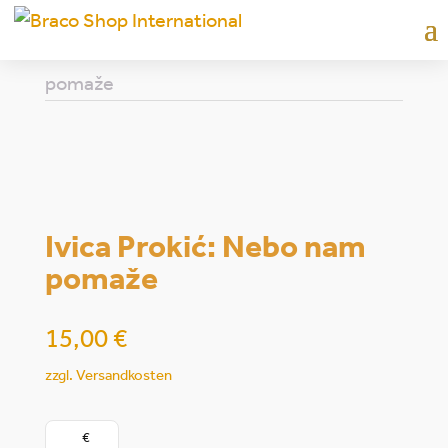
15,00
€
plus
dostava
Home
|
knjige
| Ivica Prokić: Nebo nam
pomaže
Ivica Prokić: Nebo nam
pomaže
15,00
€
zzgl. Versandkosten
€