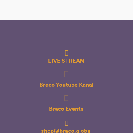

LIVE STREAM

Braco Youtube Kanal

Braco Events

shop@braco.global